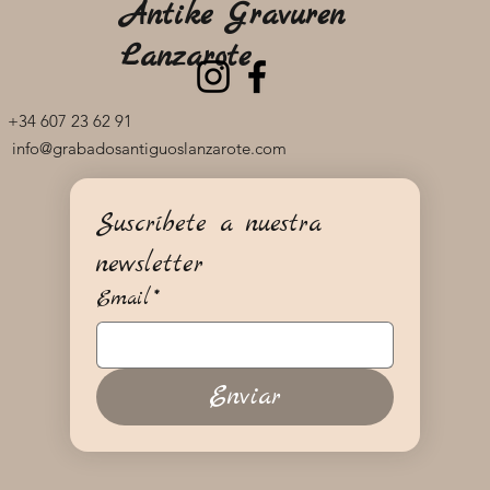
Antike Gravuren
Lanzarote
+34 607 23 62 91
info@grabadosantiguoslanzarote.com
Suscríbete a nuestra 
newsletter
Email
*
Enviar