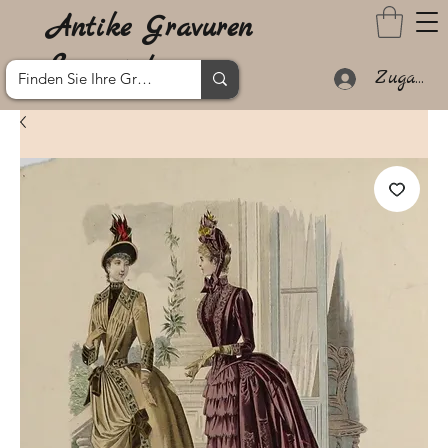
Antike Gravuren
Lanzarote
Zugang