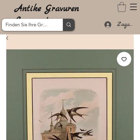
Antike Gravuren
Lanzarote
Zugang