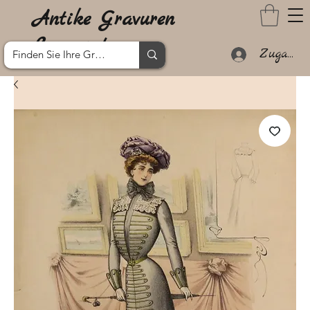
Antike Gravuren
Lanzarote
Zugang