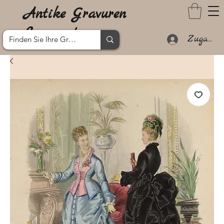
Antike Gravuren
Lanzarote
Zugang