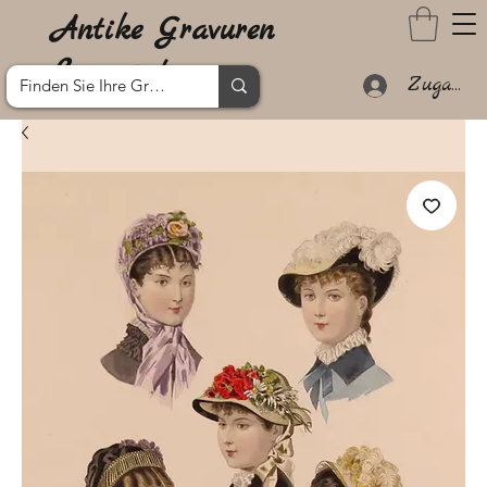
Antike Gravuren
Lanzarote
Zugang