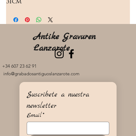
31cm
Antike Gravuren
Lanzarote
+34 607 23 62 91
info@grabadosantiguoslanzarote.com
Suscríbete a nuestra 
newsletter
Email
*