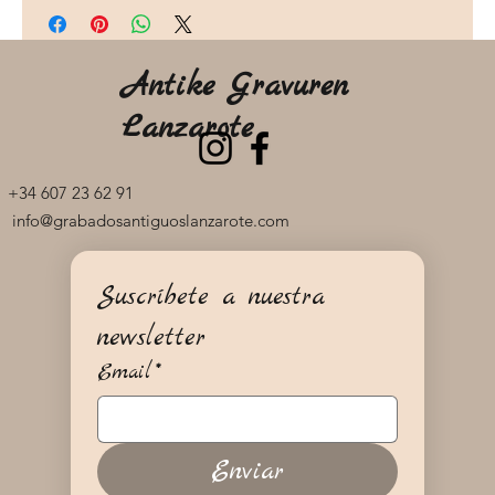
Antike Gravuren
Lanzarote
+34 607 23 62 91
info@grabadosantiguoslanzarote.com
Suscríbete a nuestra 
newsletter
Email
*
Enviar