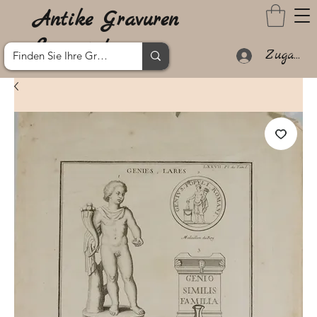
Antike Gravuren
Lanzarote
Zugang