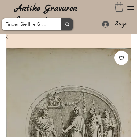
Antike Gravuren
Lanzarote
Zugang