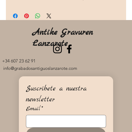
Antike Gravuren
Lanzarote
+34 607 23 62 91
info@grabadosantiguoslanzarote.com
Suscríbete a nuestra 
newsletter
Email
*