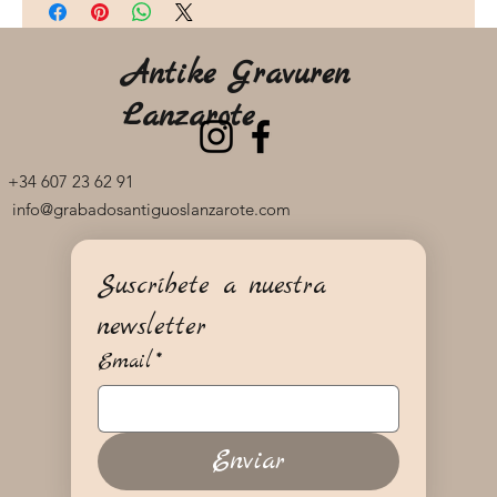
Antike Gravuren
Lanzarote
+34 607 23 62 91
info@grabadosantiguoslanzarote.com
Suscríbete a nuestra 
newsletter
Email
*
Enviar