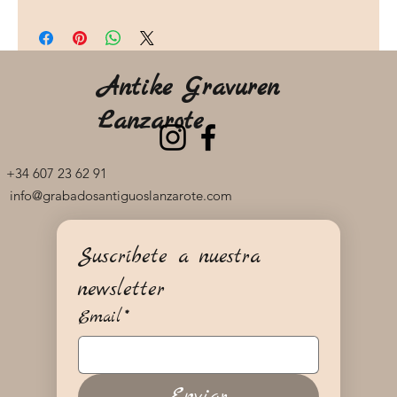
Antike Gravuren
Lanzarote
+34 607 23 62 91
info@grabadosantiguoslanzarote.com
Suscríbete a nuestra 
newsletter
Email
*
Enviar