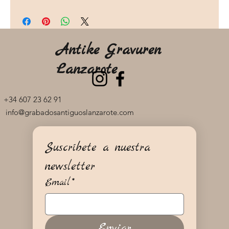
Antike Gravuren
Lanzarote
+34 607 23 62 91
info@grabadosantiguoslanzarote.com
Suscríbete a nuestra 
newsletter
Email
*
Enviar