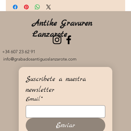
Antike Gravuren
Lanzarote
+34 607 23 62 91
info@grabadosantiguoslanzarote.com
Suscríbete a nuestra 
newsletter
Email
*
Enviar